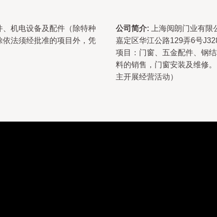
件、机电设备及配件（除特种
公司简介:
上海阅朗门业有限公
除依法须经批准的项目外，凭
嘉定区华江公路129弄6号J
项目：门窗、五金配件、钢结
料的销售，门窗安装及维修。
主开展经营活动）